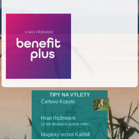
TIPY NA VÝLETY
Čertovo Kopyto
Hrad Rožmberk
12 km dostupný autem nebo...
Magický vrchol Kaliště