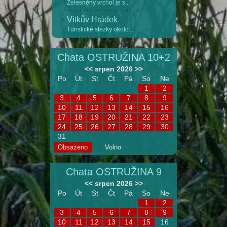
Zelesněný vrchol je s...
Vítkův Hrádek
Turistické stezky okolo...
Chata OSTRUŽINA 10+2
<<
srpen 2026
>>
Po
Út
St
Čt
Pá
So
Ne
1
2
3
4
5
6
7
8
9
10
11
12
13
14
15
16
17
18
19
20
21
22
23
24
25
26
27
28
29
30
31
Obsazeno
Volno
Chata OSTRUŽINA 9
<<
srpen 2026
>>
Po
Út
St
Čt
Pá
So
Ne
1
2
3
4
5
6
7
8
9
10
11
12
13
14
15
16